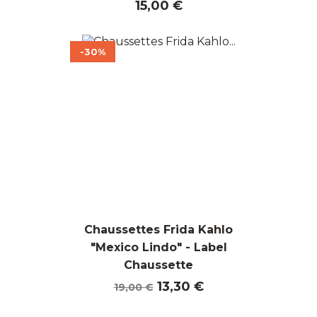
Prix
15,00 €
-30%
Chaussettes Frida Kahlo
"Mexico Lindo" - Label
Chaussette
Prix
Prix
13,30 €
19,00 €
de
base