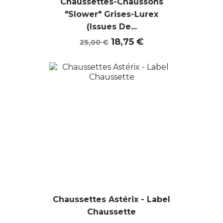
Chaussettes-Chaussons
"Slower" Grises-Lurex
(Issues De...
Prix
Prix
18,75 €
25,00 €
de
base
Chaussettes Astérix - Label
Chaussette