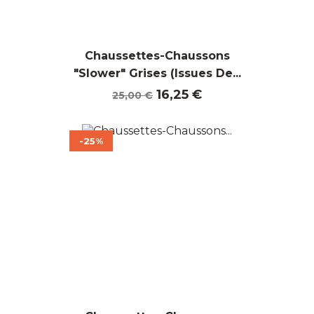
Chaussettes-Chaussons
"Slower" Grises (Issues De...
Prix
Prix
16,25 €
25,00 €
de
base
-25%