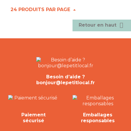
24 PRODUITS PAR PAGE

Retour en haut
Besoin d’aide ?
bonjour@lepetitlocal.fr
Paiement
Emballages
sécurisé
responsables