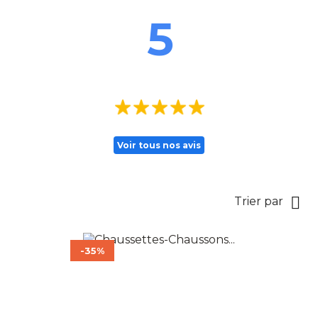
5
Voir tous nos avis

Trier par
-35%