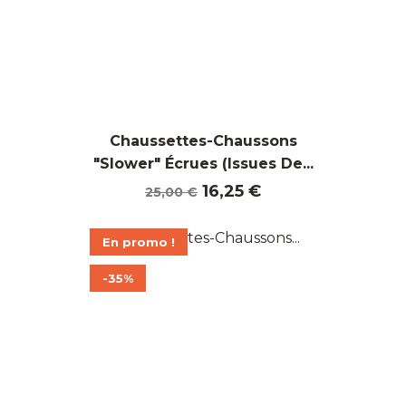
Chaussettes-Chaussons
"Slower" Écrues (Issues De...
Prix
Prix
16,25 €
25,00 €
de
base
En promo !
-35%