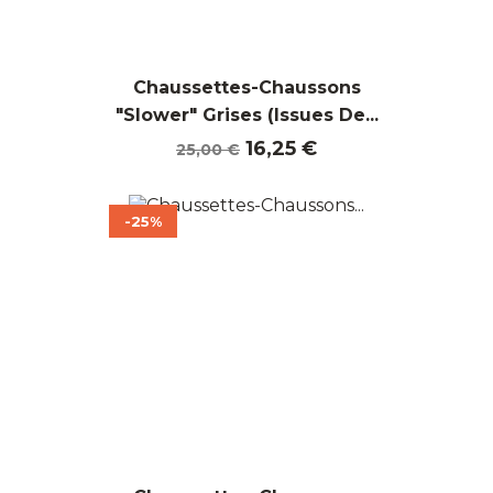
Chaussettes-Chaussons
"Slower" Grises (Issues De...
Prix
Prix
16,25 €
25,00 €
de
base
-25%