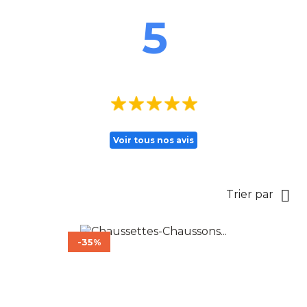
5
Voir tous nos avis

Trier par
-35%