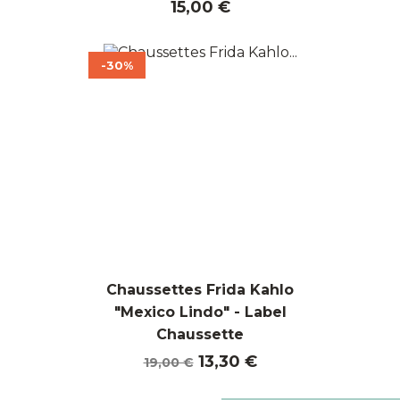
Prix
15,00 €
-30%
Chaussettes Frida Kahlo
"Mexico Lindo" - Label
Chaussette
Prix
Prix
13,30 €
19,00 €
de
base