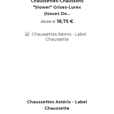
Chaussettes-Chaussons
"Slower" Grises-Lurex
(Issues De...
Prix
Prix
18,75 €
25,00 €
de
base
Chaussettes Astérix - Label
Chaussette