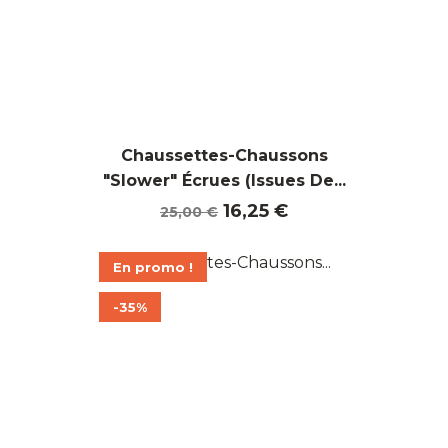
Chaussettes-Chaussons
"Slower" Écrues (Issues De...
Prix
Prix
16,25 €
25,00 €
de
base
En promo !
-35%