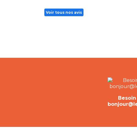
Voir tous nos avis
Besoin 
bonjour@lep