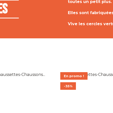
toutes un petit plus.
es
Elles sont fabriquées 
Vive les cercles ver
En promo !
-35%