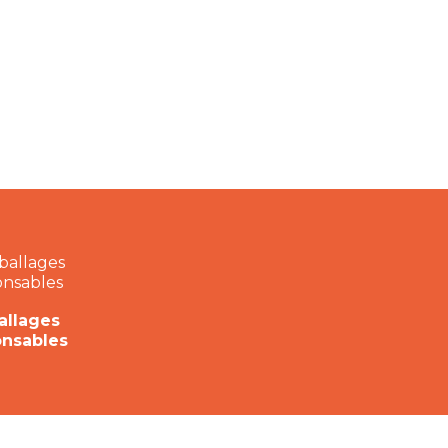
llages
onsables