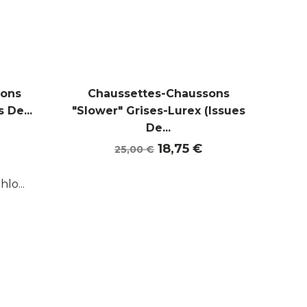
sons
Chaussettes-Chaussons
 De...
"Slower" Grises-Lurex (Issues
De...
Prix
Prix
18,75 €
25,00 €
de
base