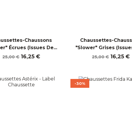
ussettes-Chaussons
Chaussettes-Chaus
er" Écrues (Issues De...
"Slower" Grises (Issues
Prix
Prix
Prix
Prix
16,25 €
16,25 €
25,00 €
25,00 €
de
de
base
base
-30%