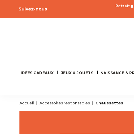
Retrait g
Facebook
Pinterest
Instagram
Suivez-nous
IDÉES CADEAUX
JEUX & JOUETS
NAISSANCE & P
Accueil
Accessoires responsables
Chaussettes