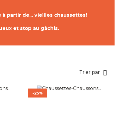
à partir de... vieilles chaussettes!
tueux et stop au gâchis.

Trier par
-25%