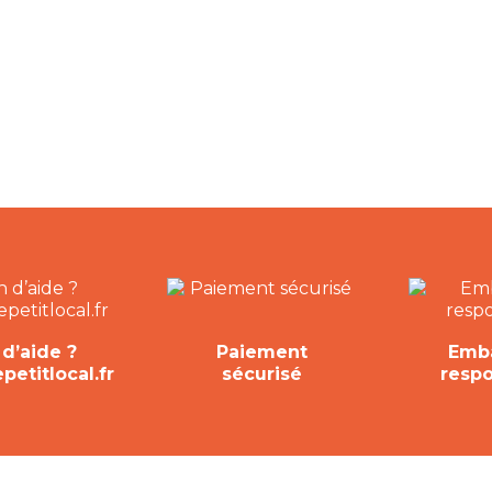
d’aide ?
Paiement
Emba
etitlocal.fr
sécurisé
resp