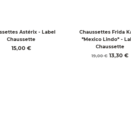
settes Astérix - Label
Chaussettes Frida K
Chaussette
"Mexico Lindo" - La
Chaussette
Prix
15,00 €
Prix
Prix
13,30 €
19,00 €
de
base