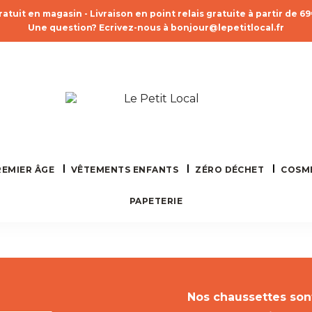
ratuit en magasin - Livraison en point relais gratuite à partir de 6
Une question? Ecrivez-nous à bonjour@lepetitlocal.fr
REMIER ÂGE
VÊTEMENTS ENFANTS
ZÉRO DÉCHET
COSM
PAPETERIE
Nos chaussettes sont