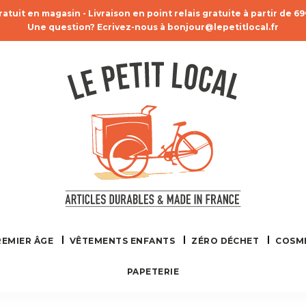
ratuit en magasin - Livraison en point relais gratuite à partir de 6
Une question? Ecrivez-nous à bonjour@lepetitlocal.fr
REMIER ÂGE
VÊTEMENTS ENFANTS
ZÉRO DÉCHET
COSM
PAPETERIE