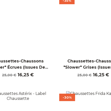
-35%
ussettes-Chaussons
Chaussettes-Chaus
er" Écrues (Issues De...
"Slower" Grises (Issues
Prix
Prix
Prix
Prix
16,25 €
16,25 €
25,00 €
25,00 €
de
de
base
base
-30%