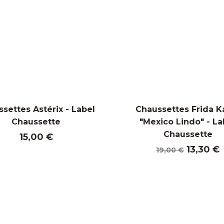
settes Astérix - Label
Chaussettes Frida K
Chaussette
"Mexico Lindo" - La
Chaussette
Prix
15,00 €
Prix
Prix
13,30 €
19,00 €
de
base