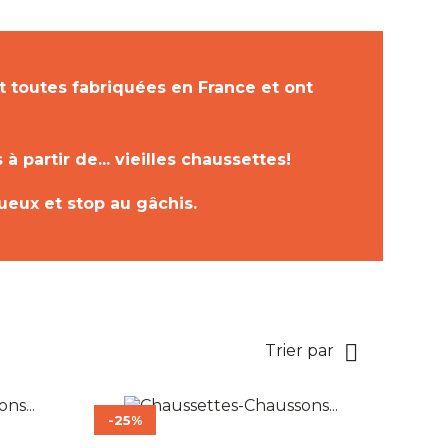
 toutes fabriquées en France et ont
à partir de... vieilles chaussettes!
tueux et stop au gâchis.

Trier par
-25%