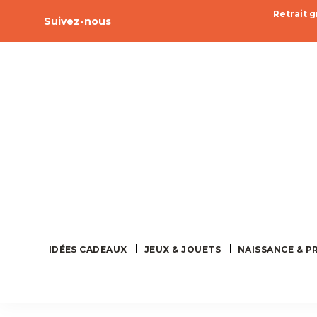
Retrait g
Facebook
Pinterest
Instagram
Suivez-nous
IDÉES CADEAUX
JEUX & JOUETS
NAISSANCE & P