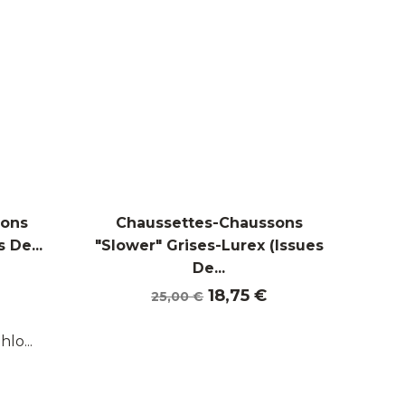
sons
Chaussettes-Chaussons
 De...
"Slower" Grises-Lurex (Issues
De...
Prix
Prix
18,75 €
25,00 €
de
base