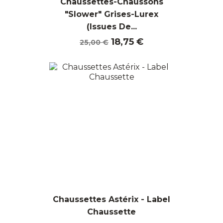
Chaussettes-Chaussons
"Slower" Grises-Lurex
(Issues De...
Prix
Prix
18,75 €
25,00 €
de
base
Chaussettes Astérix - Label
Chaussette