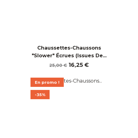
Chaussettes-Chaussons
"Slower" Écrues (Issues De...
Prix
Prix
16,25 €
25,00 €
de
base
En promo !
-35%