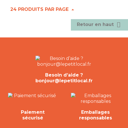
24 PRODUITS PAR PAGE

Retour en haut
Besoin d’aide ?
bonjour@lepetitlocal.fr
Paiement
Emballages
sécurisé
responsables