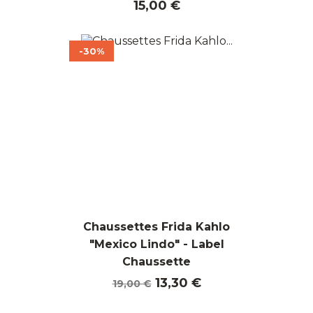
Prix
15,00 €
-30%
Chaussettes Frida Kahlo
"Mexico Lindo" - Label
Chaussette
Prix
Prix
13,30 €
19,00 €
de
base