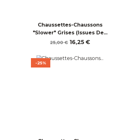
Chaussettes-Chaussons
"Slower" Grises (Issues De...
Prix
Prix
16,25 €
25,00 €
de
base
-25%