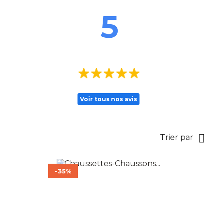
5
Voir tous nos avis

Trier par
-35%