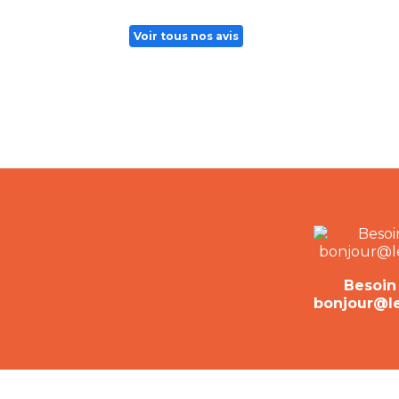
Voir tous nos avis
Besoin 
bonjour@lep