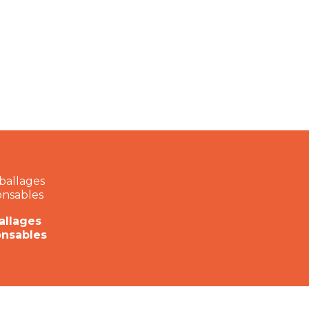
llages
onsables