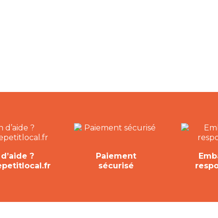
d’aide ?
Paiement
Emba
etitlocal.fr
sécurisé
resp