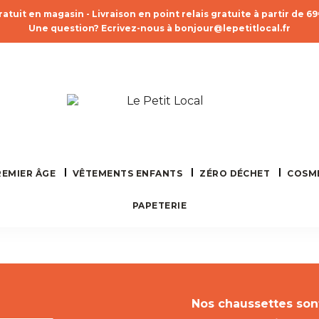
ratuit en magasin - Livraison en point relais gratuite à partir de 6
Une question? Ecrivez-nous à bonjour@lepetitlocal.fr
REMIER ÂGE
VÊTEMENTS ENFANTS
ZÉRO DÉCHET
COSM
PAPETERIE
Nos chaussettes sont