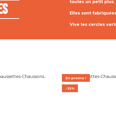
toutes un petit plus.
es
Elles sont fabriquées 
Vive les cercles ver
En promo !
-35%