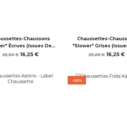
ussettes-Chaussons
Chaussettes-Chaus
er" Écrues (Issues De...
"Slower" Grises (Issues
Prix
Prix
Prix
Prix
16,25 €
16,25 €
25,00 €
25,00 €
de
de
base
base
-30%