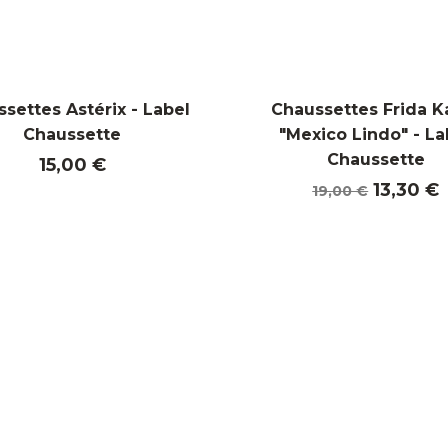
settes Astérix - Label
Chaussettes Frida K
Chaussette
"Mexico Lindo" - La
Chaussette
Prix
15,00 €
Prix
Prix
13,30 €
19,00 €
de
base