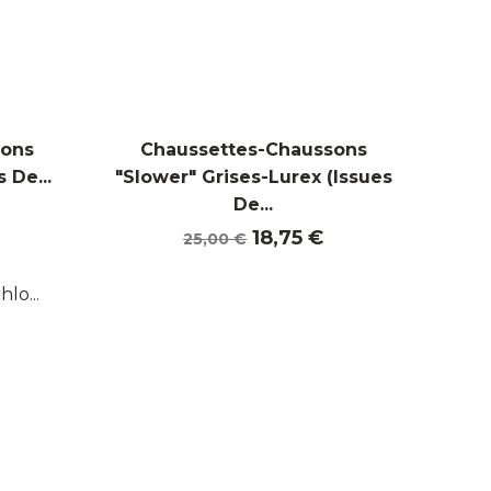
sons
Chaussettes-Chaussons
 De...
"Slower" Grises-Lurex (Issues
De...
Prix
Prix
18,75 €
25,00 €
de
base