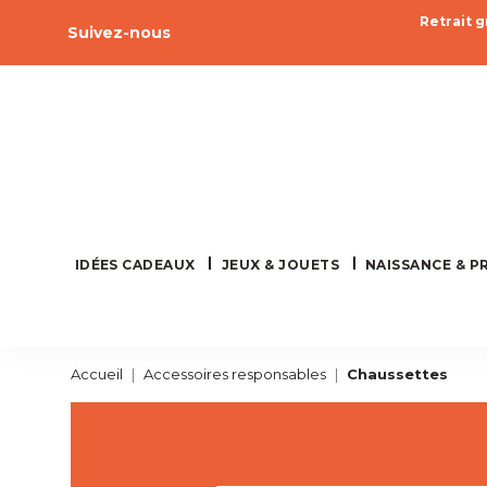
Retrait g
Facebook
Pinterest
Instagram
Suivez-nous
IDÉES CADEAUX
JEUX & JOUETS
NAISSANCE & P
Accueil
Accessoires responsables
Chaussettes