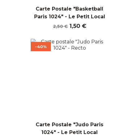
Carte Postale "Basketball
Paris 1024" - Le Petit Local
Prix
Prix
1,50 €
2,50 €
de
base
-40%
Carte Postale "Judo Paris
1024" - Le Petit Local