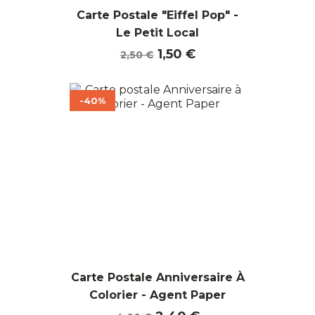
Carte Postale "Eiffel Pop" -
Le Petit Local
Prix
Prix
1,50 €
2,50 €
de
base
-40%
Carte Postale Anniversaire À
Colorier - Agent Paper