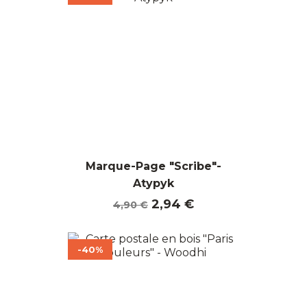
Marque-Page "Scribe"-
Atypyk
Prix
Prix
2,94 €
4,90 €
de
base
-40%