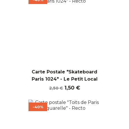
Carte Postale "Skateboard
Paris 1024" - Le Petit Local
Prix
Prix
1,50 €
2,50 €
de
base
-40%