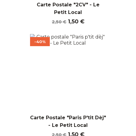
Carte Postale "2CV" - Le
Petit Local
Prix
Prix
1,50 €
2,50 €
de
base
-40%
Carte Postale "Paris P'tit Dèj"
- Le Petit Local
Prix
Prix
1,50 €
2,50 €