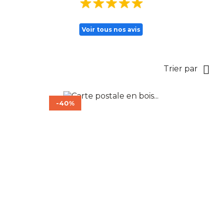
Voir tous nos avis

Trier par
-40%