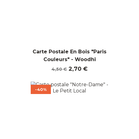
Carte Postale En Bois "Paris
Couleurs" - Woodhi
Prix
Prix
2,70 €
4,50 €
de
base
-40%