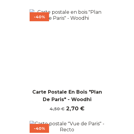
de
base
-40%
Carte Postale En Bois "Plan
De Paris" - Woodhi
Prix
Prix
2,70 €
4,50 €
de
base
-40%