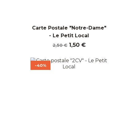
Carte Postale "Notre-Dame"
- Le Petit Local
Prix
Prix
1,50 €
2,50 €
de
base
-40%