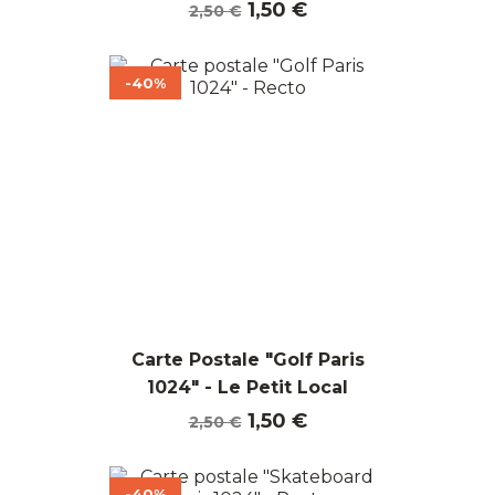
Prix
Prix
1,50 €
2,50 €
de
base
-40%
Carte Postale "Golf Paris
1024" - Le Petit Local
Prix
Prix
1,50 €
2,50 €
de
base
-40%