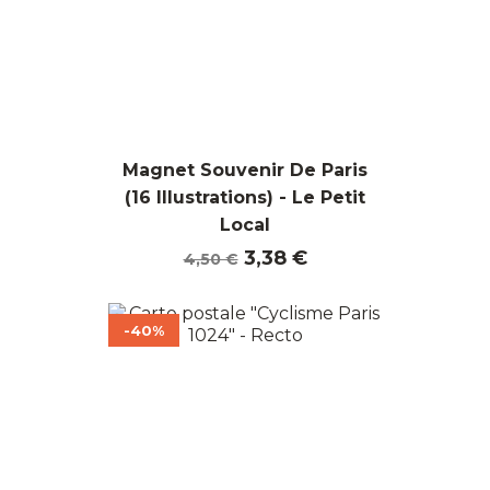
Magnet Souvenir De Paris
(16 Illustrations) - Le Petit
Local
Prix
Prix
3,38 €
4,50 €
de
base
-40%