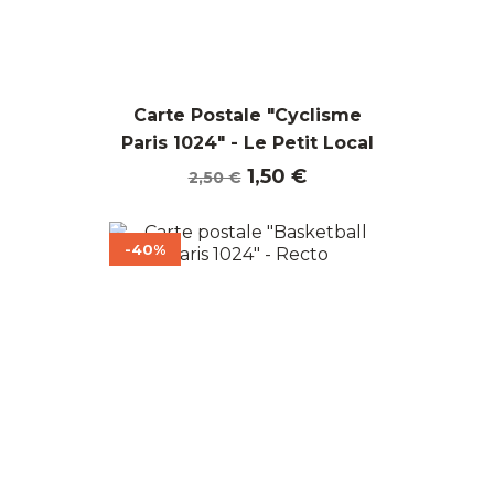
Carte Postale "Cyclisme
Paris 1024" - Le Petit Local
Prix
Prix
1,50 €
2,50 €
de
base
-40%