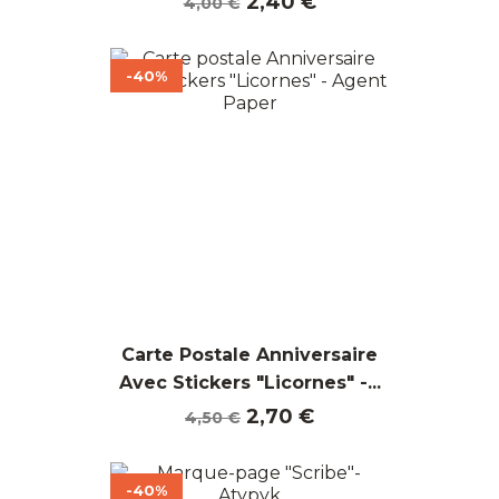
Prix
Prix
2,40 €
4,00 €
de
base
-40%
Carte Postale Anniversaire
Avec Stickers "Licornes" -...
Prix
Prix
2,70 €
4,50 €
de
base
-40%