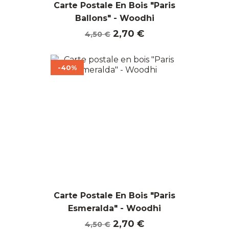
Carte Postale En Bois "Paris
Ballons" - Woodhi
Prix
Prix
2,70 €
4,50 €
de
base
-40%
Carte Postale En Bois "Paris
Esmeralda" - Woodhi
Prix
Prix
2,70 €
4,50 €