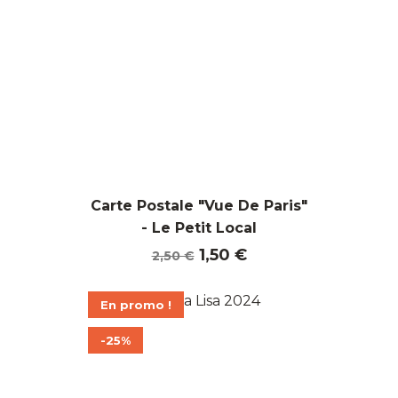
Carte Postale "Vue De Paris"
- Le Petit Local
Prix
Prix
1,50 €
2,50 €
de
base
En promo !
-25%