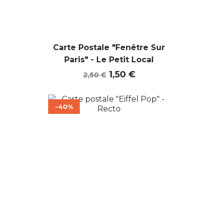
Carte Postale "Fenêtre Sur
Paris" - Le Petit Local
Prix
Prix
1,50 €
2,50 €
de
base
-40%