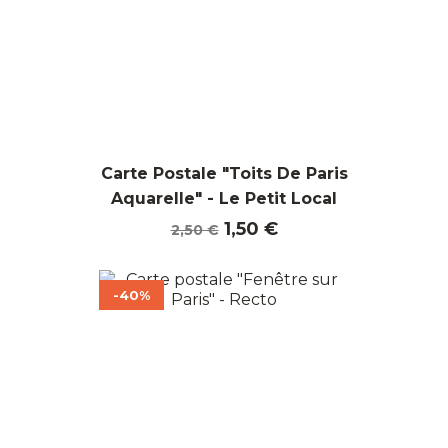
Carte Postale "Toits De Paris
Aquarelle" - Le Petit Local
Prix
Prix
1,50 €
2,50 €
de
base
-40%