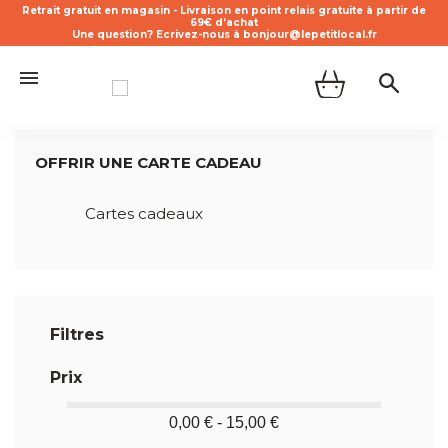
Retrait gratuit en magasin - Livraison en point relais gratuite à partir de
69€ d’achat
Une question? Ecrivez-nous à bonjour@lepetitlocal.fr
OFFRIR UNE CARTE CADEAU
Cartes cadeaux
Filtres
Prix
0,00 € - 15,00 €