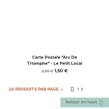
Carte Postale "Arc De
Triomphe" - Le Petit Local
Prix
Prix
1,50 €
2,50 €
de
base

24 PRODUITS PAR PAGE
1
2

Retour en haut