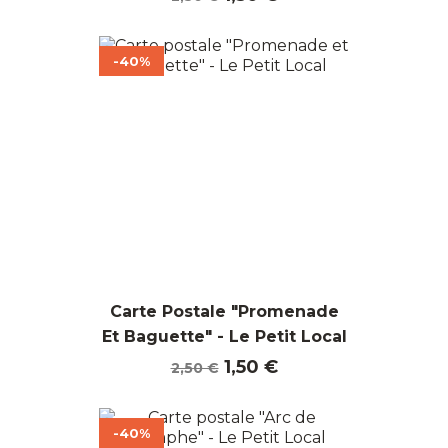
de
base
-40%
Carte Postale "Promenade
Et Baguette" - Le Petit Local
Prix
Prix
1,50 €
2,50 €
de
base
-40%