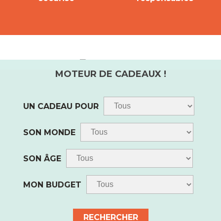
UN CADEAU POUR
Facebook
Pinterest
Instagram
Suivez-nous
SON MONDE
SON ÂGE
MON BUDGET
Mentions légales
|
Politique de
retours
|
Données personnelles
|
Conditions générales de