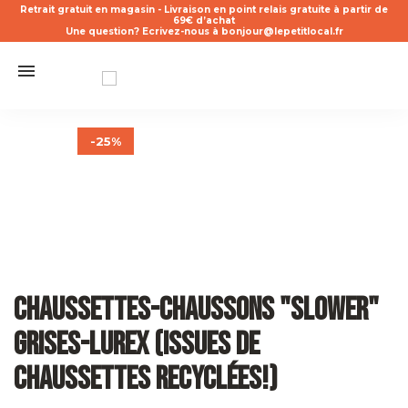
Retrait gratuit en magasin - Livraison en point relais gratuite à partir de
69€ d’achat
Une question? Ecrivez-nous à bonjour@lepetitlocal.fr
-25%
Chaussettes-Chaussons "Slower"
Grises-Lurex (Issues De
Chaussettes Recyclées!)