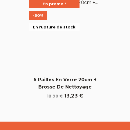
En promo !
-30%
En rupture de stock
6 Pailles En Verre 20cm +
Brosse De Nettoyage
Prix
Prix
13,23 €
18,90 €
de
base