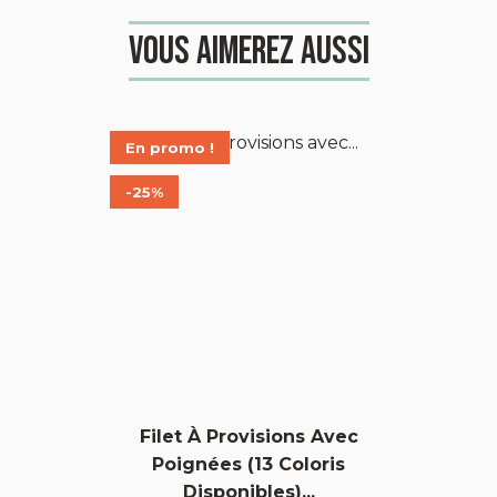
Vous aimerez aussi
En promo !
-25%
Filet À Provisions Avec
Poignées (13 Coloris
Disponibles)...