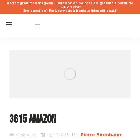
Retrait gratuit en magasin - Livraison en point relais gratuite à partir de
69€ d’achat
Une question? Ecrivez-nous à bonjour@lepetitlocal.fr
3615 AMAZON
4156
Vues
13/11/2023
Par
Pierre Birenbaum