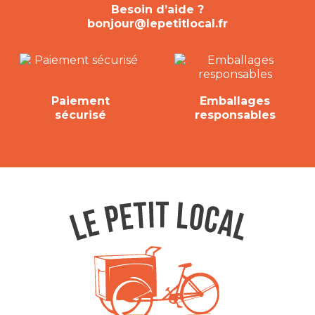
Besoin d’aide ?
bonjour@lepetitlocal.fr
Paiement
Emballages
sécurisé
responsables